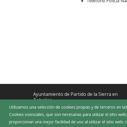
Teléfono Policía Na
Ayuntamiento de Partido de la Sierra en
Tobalina
Utilizamos una selección de cookies propias y de terceros en las
:
Plaza Consistorio - 1 - Valderrama (09211)
Cookies esenciales, que son necesarias para utilizar el sitio web
Burgos
proporcionan una mejor facilidad de uso al utilizar el sitio web;
:
947358585