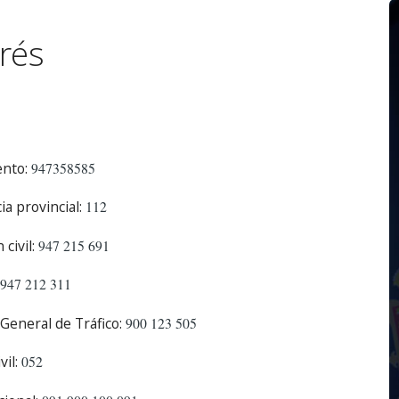
rés
nto:
947358585
a provincial:
112
civil:
947 215 691
947 212 311
General de Tráfico:
900 123 505
il:
052