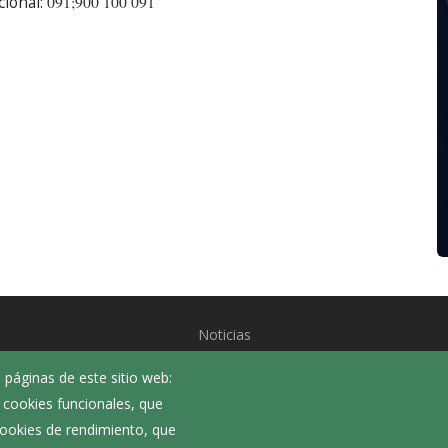
cional:
091;900 100 091
Noticias
Eventos
 páginas de este sitio web:
Corporación Municipal
; cookies funcionales, que
Teléfonos de interés
 cookies de rendimiento, que