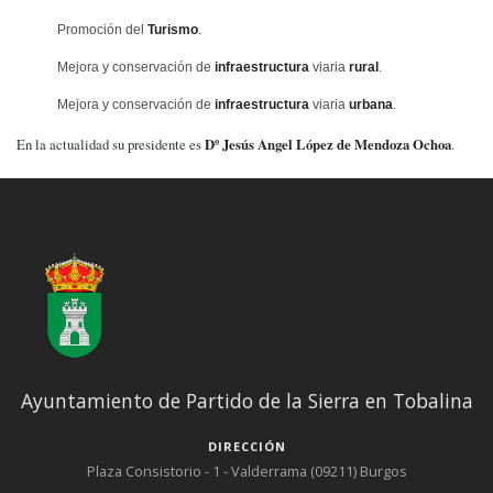
Promoción del
Turismo
.
Mejora y conservación de
infraestructura
viaria
rural
.
Mejora y conservación de
infraestructura
viaria
urbana
.
En la actualidad su presidente es
Dº Jesús Angel López de Mendoza Ochoa
.
Ayuntamiento de Partido de la Sierra en Tobalina
DIRECCIÓN
Plaza Consistorio - 1 - Valderrama (09211) Burgos